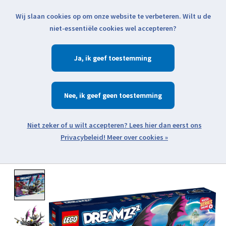
Wij slaan cookies op om onze website te verbeteren. Wilt u de
Klik voor actuele verzendinformatie...
niet-essentiële cookies wel accepteren?
Ja
Verlanglijst
Winkelwa
Nee
Zoeken
zoeken
Open webshop menu
Meer over cookies »
Product image slideshow Items