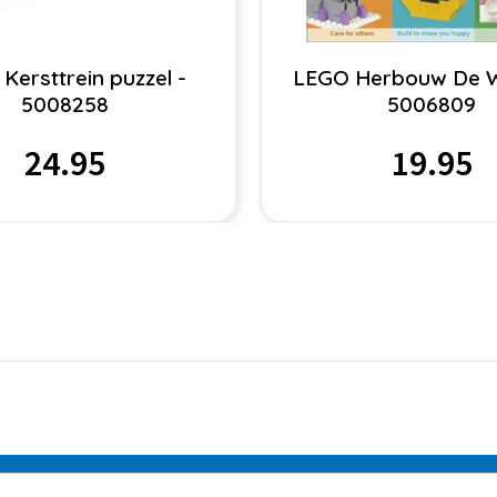
Kersttrein puzzel -
LEGO Herbouw De W
5008258
5006809
24.95
19.95