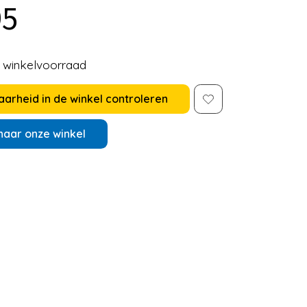
95
e winkelvoorraad
arheid in de winkel controleren
naar onze winkel