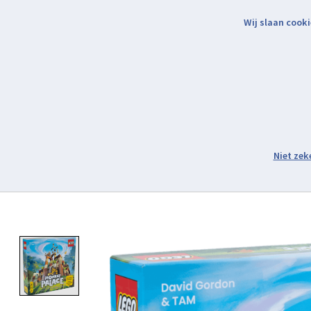
Wij slaan cooki
Binnen 2 werkdagen verzonden.
Assortiment
Product image slideshow Items