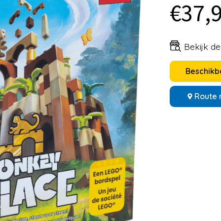
€37,
Bekijk d
Beschikba
Route 