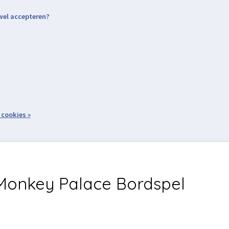
 wel accepteren?
nding & Levering
Retourneren
Aanmelden / Inloggen
tiviteiten
Over ons
Volg ons
zoeken
 cookies »
Winkelwagen
inkel
Acties
onkey Palace Bordspel