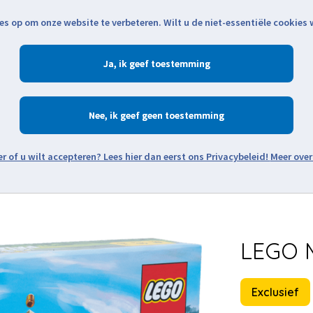
es op om onze website te verbeteren. Wilt u de niet-essentiële cookies
Openingstijden
Klantenservice
Verze
Ja
Winkelen
Ac
Nee
Zoeken
Meer over
Thema's
Minifiguren
Onderdelen
Modellen
De w
LEGO M
Exclusief