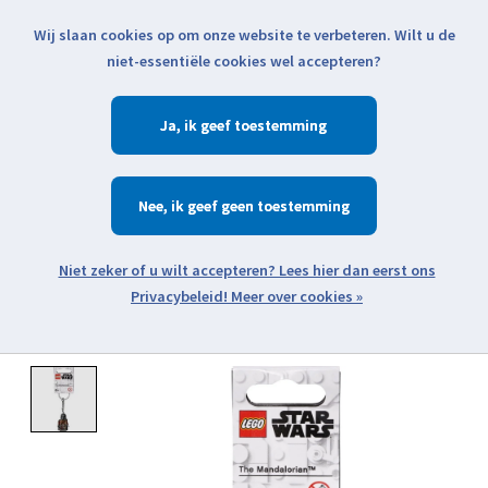
Wij slaan cookies op om onze website te verbeteren. Wilt u de
Klik voor actuele verzendinformatie...
niet-essentiële cookies wel accepteren?
Ja
Verlanglijst
Winkelwa
Nee
Zoeken
zoeken
Open webshop menu
Meer over cookies »
Product image slideshow Items