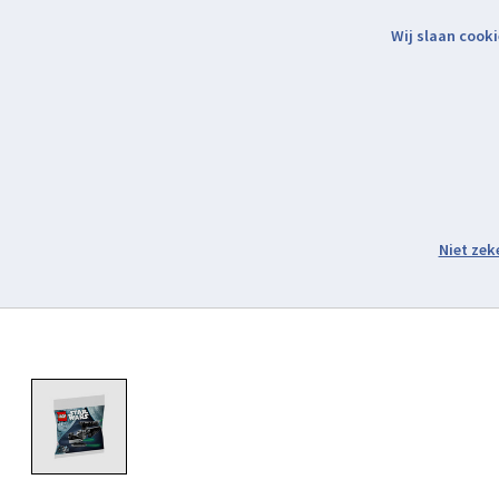
Wij slaan cooki
Binnen 2 werkdagen verzonden.
Assortiment
Product image slideshow Items