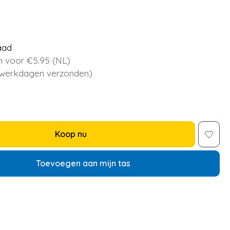
5
aad
 voor €5.95 (NL)
 werkdagen verzonden)
Koop nu
Toevoegen aan mijn tas