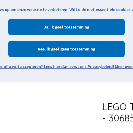
es op om onze website te verbeteren. Wilt u de niet-essentiële cookies
Openingstijden
Klantenservice
Verze
Ja
Winkelen
Ac
Nee
Zoeken
Meer over
Thema's
Minifiguren
Onderdelen
Modellen
De w
LEGO T
- 3068