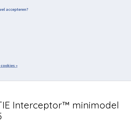
 wel accepteren?
nding & Levering
Retourneren
Aanmelden / Inloggen
tiviteiten
Over ons
Volg ons
zoeken
 cookies »
Winkelwagen
inkel
Acties
IE Interceptor™ minimodel
5