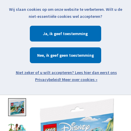
Wij slaan cookies op om onze website te verbeteren. Wilt u de
Klik voor actuele verzendinformatie...
niet-essentiële cookies wel accepteren?
Ja
Verlanglijst
Winkelwa
Nee
Zoeken
zoeken
Open webshop menu
Meer over cookies »
Product image slideshow Items