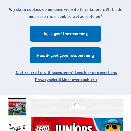
Wij slaan cookies op om onze website te verbeteren. Wilt u de
Klik voor actuele verzendinformatie...
niet-essentiële cookies wel accepteren?
Ja
Verlanglijst
Winkelwa
Nee
Zoeken
zoeken
Open webshop menu
Meer over cookies »
Product image slideshow Items