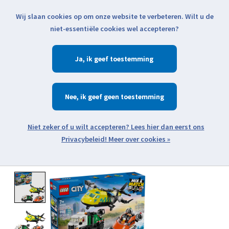
Wij slaan cookies op om onze website te verbeteren. Wilt u de
Klik voor actuele verzendinformatie...
niet-essentiële cookies wel accepteren?
Ja
Verlanglijst
Winkelwa
Nee
Zoeken
zoeken
Open webshop menu
Meer over cookies »
Product image slideshow Items