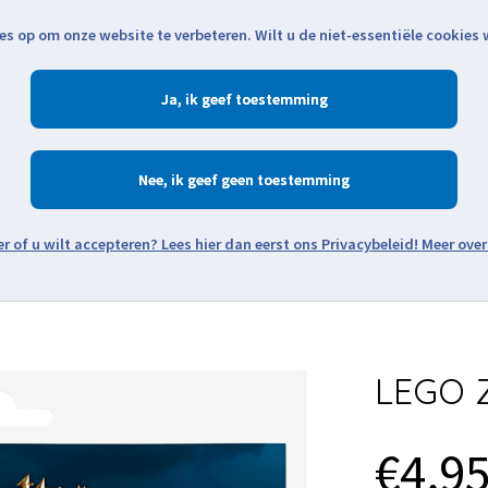
es op om onze website te verbeteren. Wilt u de niet-essentiële cookies
Openingstijden
Klantenservice
Verze
Ja
Winkelen
Ac
Nee
Zoeken
Meer over
Thema's
Minifiguren
Onderdelen
Modellen
De w
LEGO Z
€4,9