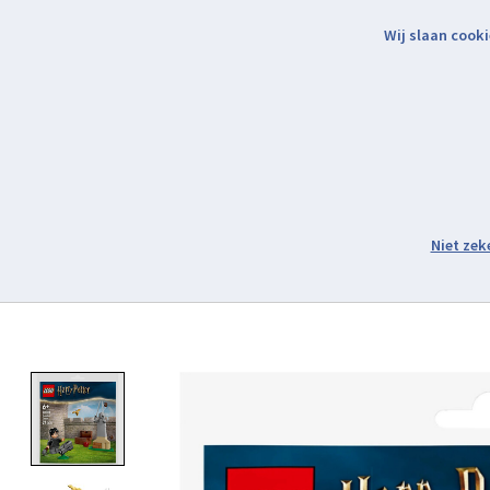
Wij slaan cooki
Binnen 2 werkdagen verzonden.
Assortiment
Product image slideshow Items