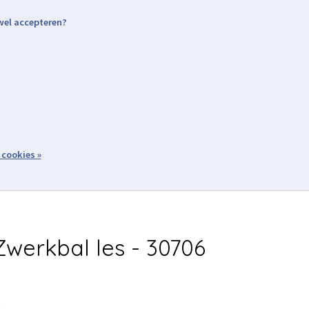
 wel accepteren?
nding & Levering
Retourneren
Aanmelden / Inloggen
tiviteiten
Over ons
Volg ons
zoeken
 cookies »
Winkelwagen
inkel
Acties
werkbal les - 30706
5