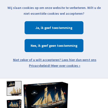
Wij slaan cookies op om onze website te verbeteren. Wilt u de
Klik voor actuele verzendinformatie...
niet-essentiële cookies wel accepteren?
Ja
Verlanglijst
Winkelwa
Nee
Zoeken
zoeken
Open webshop menu
Meer over cookies »
Product image slideshow Items