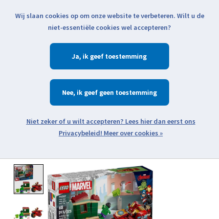
Wij slaan cookies op om onze website te verbeteren. Wilt u de
Klik voor actuele verzendinformatie...
niet-essentiële cookies wel accepteren?
Ja
Verlanglijst
Winkelwa
Nee
Zoeken
zoeken
Open webshop menu
Meer over cookies »
Product image slideshow Items