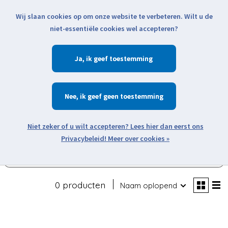
Wij slaan cookies op om onze website te verbeteren. Wilt u de
Klik voor actuele verzendinformatie...
niet-essentiële cookies wel accepteren?
Ja
Verlanglijst
Winkelwa
Nee
Zoeken
zoeken
Open webshop menu
Meer over cookies »
Filters weergeven
0 producten
Naam oplopend