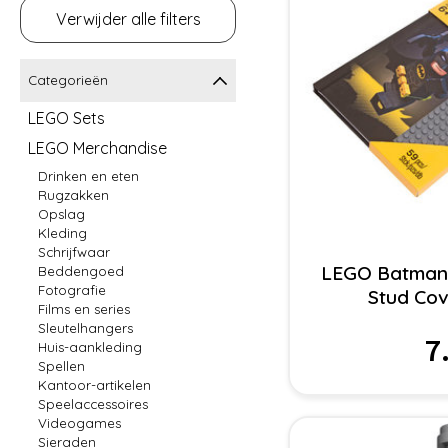
Verwijder alle filters
Categorieën
LEGO Sets
LEGO Merchandise
Drinken en eten
Rugzakken
Opslag
Kleding
Schrijfwaar
LEGO Batman
Beddengoed
Fotografie
Stud Co
Films en series
Sleutelhangers
7
Huis-aankleding
Spellen
Kantoor-artikelen
Speelaccessoires
Videogames
Sieraden