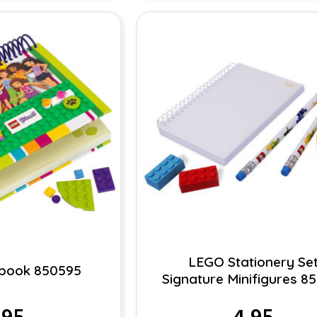
LEGO Stationery Se
book 850595
Signature Minifigures 8
.95
4.95