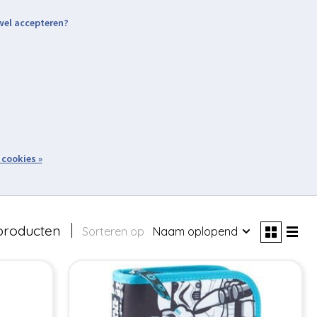
 wel accepteren?
nding & Levering
Retourneren
Aanmelden / Inloggen
tiviteiten
Over ons
Volg ons
zoeken
 cookies »
Winkelwagen
inkel
Acties
producten
Sorteren op
Naam oplopend