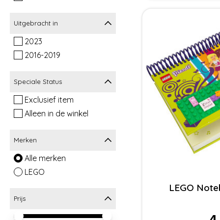
Uitgebracht in
2023
2016-2019
Speciale Status
Exclusief item
Alleen in de winkel
Merken
Alle merken
LEGO
LEGO Note
Prijs
4
Minimale prijswaarde
Price maximum value