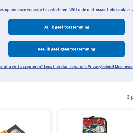
es op om onze website te verbeteren. Wilt u de niet-essentiële cookies
Openingstijden
Klantenservice
Verze
Ja
Winkelen
Ac
Nee
Zoeken
Meer over
Thema's
Minifiguren
Onderdelen
Modellen
De w
8 