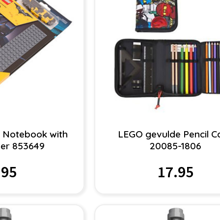
 Notebook with
LEGO gevulde Pencil C
ver 853649
20085-1806
.95
17.95