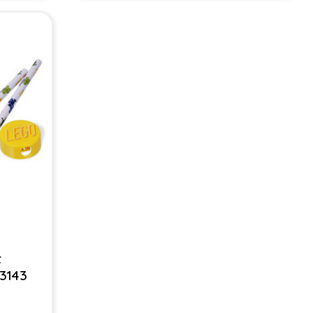
t
53143