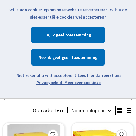
Wij slaan cookies op om onze website te verbeteren. Wilt u de
Klik voor actuele verzendinformatie...
niet-essentiële cookies wel accepteren?
Ja
Verlanglijst
Winkelwa
Nee
Zoeken
zoeken
Open webshop menu
Meer over cookies »
Filters weergeven
8 producten
Naam oplopend