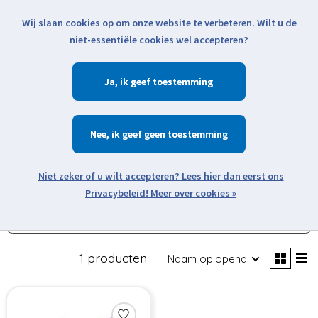
Wij slaan cookies op om onze website te verbeteren. Wilt u de
Klik voor actuele verzendinformatie...
niet-essentiële cookies wel accepteren?
Ja
Verlanglijst
Winkelwa
Nee
Zoeken
zoeken
Open webshop menu
Meer over cookies »
Filters weergeven
1 producten
Naam oplopend