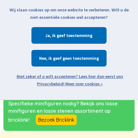
Wij slaan cookies op om onze website te verbeteren. Wilt u de
Klik voor actuele verzendinformatie...
niet-essentiële cookies wel accepteren?
Ja
Verlanglijst
Winkelwa
Nee
Zoeken
zoeken
Open webshop menu
Meer over cookies »
Specifieke minifiguren nodig? Bekijk ons losse
minifiguren en losse stenen assortiment op
bricklink!
Bezoek Bricklink