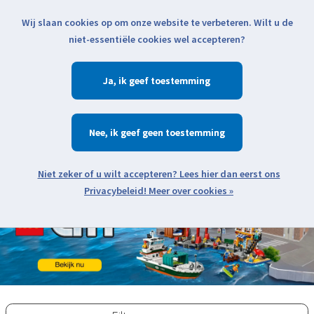
Wij slaan cookies op om onze website te verbeteren. Wilt u de
Klik voor actuele verzendinformatie...
niet-essentiële cookies wel accepteren?
Ja
Verlanglijst
Winkelwa
Nee
Zoeken
zoeken
Open webshop menu
Meer over cookies »