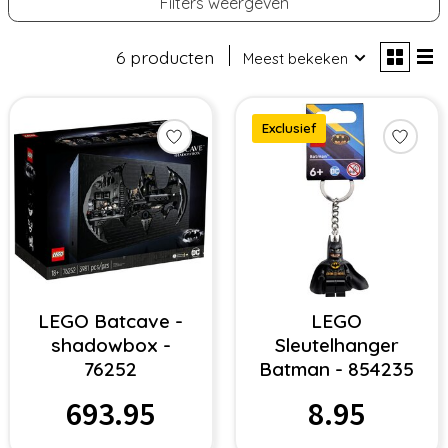
Filters weergeven
6 producten
Meest bekeken
Exclusief
LEGO Batcave -
LEGO
shadowbox -
Sleutelhanger
76252
Batman - 854235
693.95
8.95