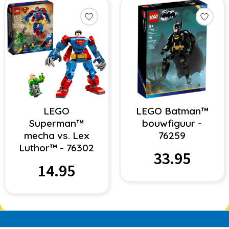
LEGO
LEGO Batman™
Superman™
bouwfiguur -
mecha vs. Lex
76259
Luthor™ - 76302
33.95
14.95