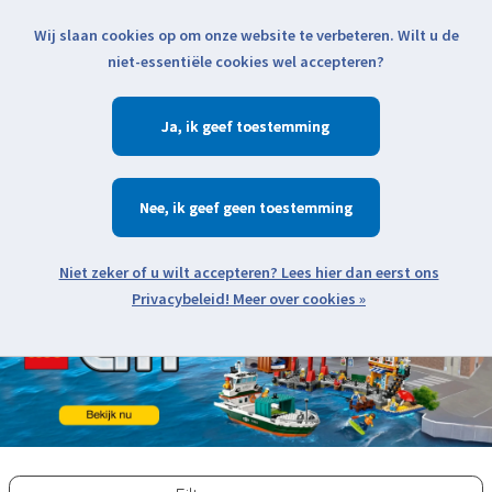
Wij slaan cookies op om onze website te verbeteren. Wilt u de
Klik voor actuele verzendinformatie...
niet-essentiële cookies wel accepteren?
Ja
Verlanglijst
Winkelwa
Nee
Zoeken
zoeken
Open webshop menu
Meer over cookies »